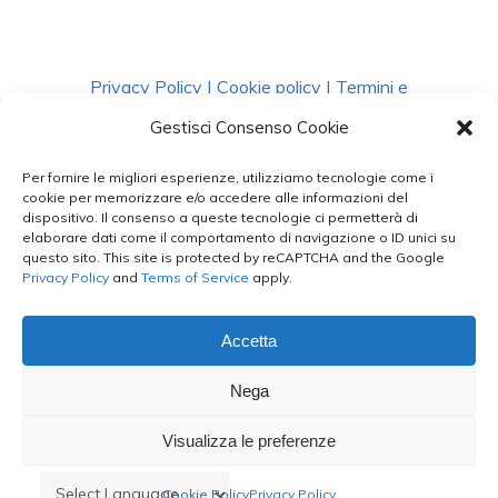
Privacy Policy
|
Cookie policy
|
Termini e
Condizioni
|
Richiedi Dati
Gestisci Consenso Cookie
Per fornire le migliori esperienze, utilizziamo tecnologie come i
facebook
instagram
whatsapp
phone
cookie per memorizzare e/o accedere alle informazioni del
dispositivo. Il consenso a queste tecnologie ci permetterà di
elaborare dati come il comportamento di navigazione o ID unici su
questo sito. This site is protected by reCAPTCHA and the Google
email
Privacy Policy
and
Terms of Service
apply.
Accetta
Le Bontà del Capo ©
Nega
Styled by
salvorubino.it
Visualizza le preferenze
Cookie Policy
Privacy Policy