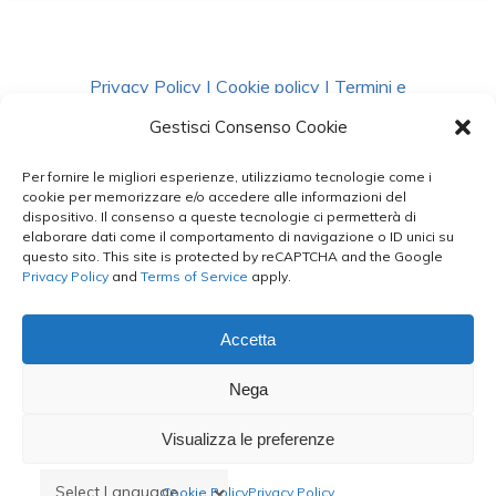
Privacy Policy
|
Cookie policy
|
Termini e
Condizioni
|
Richiedi Dati
Gestisci Consenso Cookie
Per fornire le migliori esperienze, utilizziamo tecnologie come i
facebook
instagram
whatsapp
phone
cookie per memorizzare e/o accedere alle informazioni del
dispositivo. Il consenso a queste tecnologie ci permetterà di
elaborare dati come il comportamento di navigazione o ID unici su
questo sito. This site is protected by reCAPTCHA and the Google
email
Privacy Policy
and
Terms of Service
apply.
Accetta
Le Bontà del Capo ©
Nega
Styled by
salvorubino.it
Visualizza le preferenze
Cookie Policy
Privacy Policy