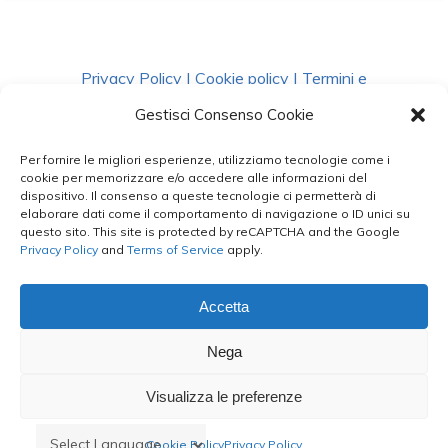
Privacy Policy
|
Cookie policy
|
Termini e
Condizioni
|
Richiedi Dati
Gestisci Consenso Cookie
Per fornire le migliori esperienze, utilizziamo tecnologie come i
facebook
instagram
whatsapp
phone
cookie per memorizzare e/o accedere alle informazioni del
dispositivo. Il consenso a queste tecnologie ci permetterà di
elaborare dati come il comportamento di navigazione o ID unici su
questo sito. This site is protected by reCAPTCHA and the Google
email
Privacy Policy
and
Terms of Service
apply.
Accetta
Le Bontà del Capo ©
Nega
Styled by
salvorubino.it
Visualizza le preferenze
Cookie Policy
Privacy Policy