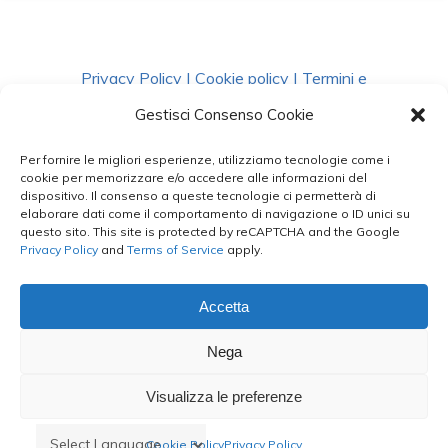
Privacy Policy
|
Cookie policy
|
Termini e
Condizioni
|
Richiedi Dati
Gestisci Consenso Cookie
Per fornire le migliori esperienze, utilizziamo tecnologie come i
facebook
instagram
whatsapp
phone
cookie per memorizzare e/o accedere alle informazioni del
dispositivo. Il consenso a queste tecnologie ci permetterà di
elaborare dati come il comportamento di navigazione o ID unici su
questo sito. This site is protected by reCAPTCHA and the Google
email
Privacy Policy
and
Terms of Service
apply.
Accetta
Le Bontà del Capo ©
Nega
Styled by
salvorubino.it
Visualizza le preferenze
Cookie Policy
Privacy Policy