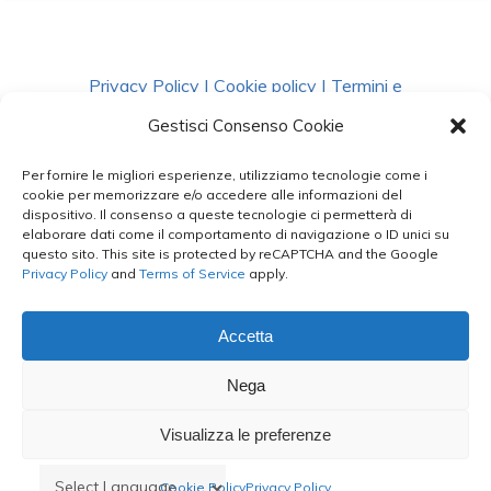
Privacy Policy
|
Cookie policy
|
Termini e
Condizioni
|
Richiedi Dati
Gestisci Consenso Cookie
Per fornire le migliori esperienze, utilizziamo tecnologie come i
facebook
instagram
whatsapp
phone
cookie per memorizzare e/o accedere alle informazioni del
dispositivo. Il consenso a queste tecnologie ci permetterà di
elaborare dati come il comportamento di navigazione o ID unici su
questo sito. This site is protected by reCAPTCHA and the Google
email
Privacy Policy
and
Terms of Service
apply.
Accetta
Le Bontà del Capo ©
Nega
Styled by
salvorubino.it
Visualizza le preferenze
Cookie Policy
Privacy Policy