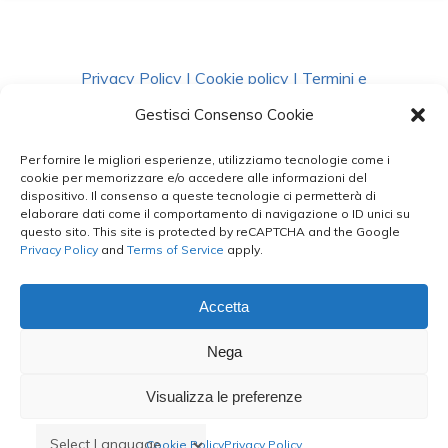
Privacy Policy
|
Cookie policy
|
Termini e
Condizioni
|
Richiedi Dati
Gestisci Consenso Cookie
Per fornire le migliori esperienze, utilizziamo tecnologie come i
facebook
instagram
whatsapp
phone
cookie per memorizzare e/o accedere alle informazioni del
dispositivo. Il consenso a queste tecnologie ci permetterà di
elaborare dati come il comportamento di navigazione o ID unici su
questo sito. This site is protected by reCAPTCHA and the Google
email
Privacy Policy
and
Terms of Service
apply.
Accetta
Le Bontà del Capo ©
Nega
Styled by
salvorubino.it
Visualizza le preferenze
Cookie Policy
Privacy Policy