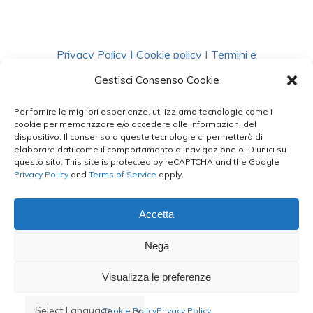
Privacy Policy
|
Cookie policy
|
Termini e
Condizioni
|
Richiedi Dati
Gestisci Consenso Cookie
Per fornire le migliori esperienze, utilizziamo tecnologie come i
facebook
instagram
whatsapp
phone
cookie per memorizzare e/o accedere alle informazioni del
dispositivo. Il consenso a queste tecnologie ci permetterà di
elaborare dati come il comportamento di navigazione o ID unici su
questo sito. This site is protected by reCAPTCHA and the Google
email
Privacy Policy
and
Terms of Service
apply.
Accetta
Le Bontà del Capo ©
Nega
Styled by
salvorubino.it
Visualizza le preferenze
Cookie Policy
Privacy Policy