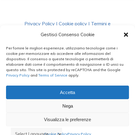
Privacy Policy
|
Cookie policy
|
Termini e
Condizioni
|
Richiedi Dati
Gestisci Consenso Cookie
Per fornire le migliori esperienze, utilizziamo tecnologie come i
facebook
instagram
whatsapp
phone
cookie per memorizzare e/o accedere alle informazioni del
dispositivo. Il consenso a queste tecnologie ci permetterà di
elaborare dati come il comportamento di navigazione o ID unici su
questo sito. This site is protected by reCAPTCHA and the Google
email
Privacy Policy
and
Terms of Service
apply.
Accetta
Le Bontà del Capo ©
Nega
Styled by
salvorubino.it
Visualizza le preferenze
Cookie Policy
Privacy Policy