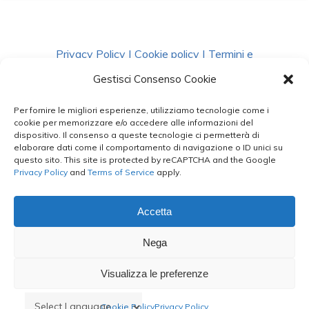
Privacy Policy
|
Cookie policy
|
Termini e
Condizioni
|
Richiedi Dati
Gestisci Consenso Cookie
Per fornire le migliori esperienze, utilizziamo tecnologie come i
facebook
instagram
whatsapp
phone
cookie per memorizzare e/o accedere alle informazioni del
dispositivo. Il consenso a queste tecnologie ci permetterà di
elaborare dati come il comportamento di navigazione o ID unici su
questo sito. This site is protected by reCAPTCHA and the Google
email
Privacy Policy
and
Terms of Service
apply.
Accetta
Le Bontà del Capo ©
Nega
Styled by
salvorubino.it
Visualizza le preferenze
Cookie Policy
Privacy Policy