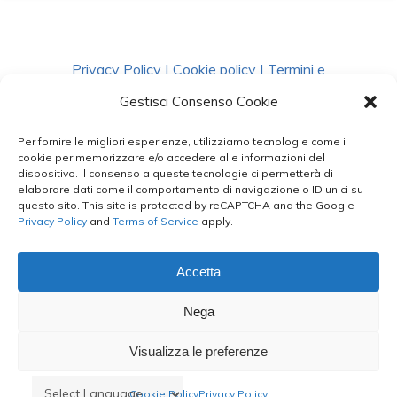
Privacy Policy
|
Cookie policy
|
Termini e
Condizioni
|
Richiedi Dati
Gestisci Consenso Cookie
Per fornire le migliori esperienze, utilizziamo tecnologie come i
facebook
instagram
whatsapp
phone
cookie per memorizzare e/o accedere alle informazioni del
dispositivo. Il consenso a queste tecnologie ci permetterà di
elaborare dati come il comportamento di navigazione o ID unici su
questo sito. This site is protected by reCAPTCHA and the Google
email
Privacy Policy
and
Terms of Service
apply.
Accetta
Le Bontà del Capo ©
Nega
Styled by
salvorubino.it
Visualizza le preferenze
Cookie Policy
Privacy Policy