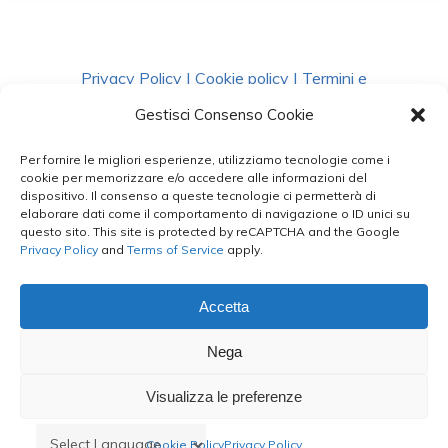
Privacy Policy
|
Cookie policy
|
Termini e
Condizioni
|
Richiedi Dati
Gestisci Consenso Cookie
Per fornire le migliori esperienze, utilizziamo tecnologie come i
facebook
instagram
whatsapp
phone
cookie per memorizzare e/o accedere alle informazioni del
dispositivo. Il consenso a queste tecnologie ci permetterà di
elaborare dati come il comportamento di navigazione o ID unici su
questo sito. This site is protected by reCAPTCHA and the Google
email
Privacy Policy
and
Terms of Service
apply.
Accetta
Le Bontà del Capo ©
Nega
Styled by
salvorubino.it
Visualizza le preferenze
Cookie Policy
Privacy Policy