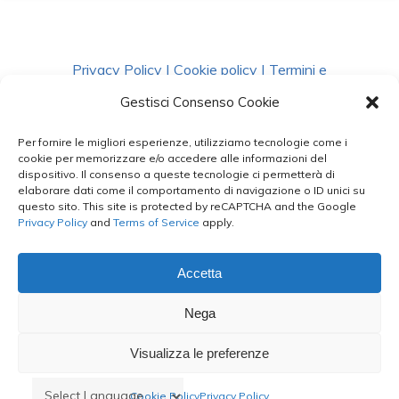
Privacy Policy
|
Cookie policy
|
Termini e
Condizioni
|
Richiedi Dati
Gestisci Consenso Cookie
Per fornire le migliori esperienze, utilizziamo tecnologie come i
facebook
instagram
whatsapp
phone
cookie per memorizzare e/o accedere alle informazioni del
dispositivo. Il consenso a queste tecnologie ci permetterà di
elaborare dati come il comportamento di navigazione o ID unici su
questo sito. This site is protected by reCAPTCHA and the Google
email
Privacy Policy
and
Terms of Service
apply.
Accetta
Le Bontà del Capo ©
Nega
Styled by
salvorubino.it
Visualizza le preferenze
Cookie Policy
Privacy Policy