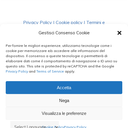
Privacy Policy
|
Cookie policy
|
Termini e
Condizioni
|
Richiedi Dati
Gestisci Consenso Cookie
Per fornire le migliori esperienze, utilizziamo tecnologie come i
facebook
instagram
whatsapp
phone
cookie per memorizzare e/o accedere alle informazioni del
dispositivo. Il consenso a queste tecnologie ci permetterà di
elaborare dati come il comportamento di navigazione o ID unici su
questo sito. This site is protected by reCAPTCHA and the Google
email
Privacy Policy
and
Terms of Service
apply.
Accetta
Le Bontà del Capo ©
Nega
Styled by
salvorubino.it
Visualizza le preferenze
Cookie Policy
Privacy Policy