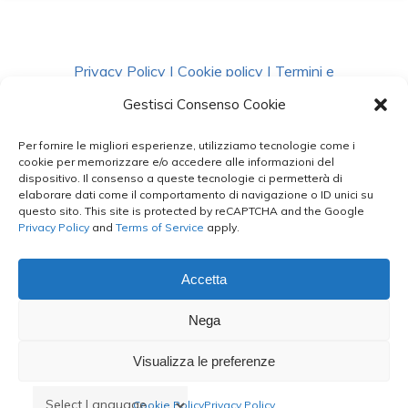
Privacy Policy
|
Cookie policy
|
Termini e
Condizioni
|
Richiedi Dati
Gestisci Consenso Cookie
Per fornire le migliori esperienze, utilizziamo tecnologie come i
facebook
instagram
whatsapp
phone
cookie per memorizzare e/o accedere alle informazioni del
dispositivo. Il consenso a queste tecnologie ci permetterà di
elaborare dati come il comportamento di navigazione o ID unici su
questo sito. This site is protected by reCAPTCHA and the Google
email
Privacy Policy
and
Terms of Service
apply.
Accetta
Le Bontà del Capo ©
Nega
Styled by
salvorubino.it
Visualizza le preferenze
Cookie Policy
Privacy Policy