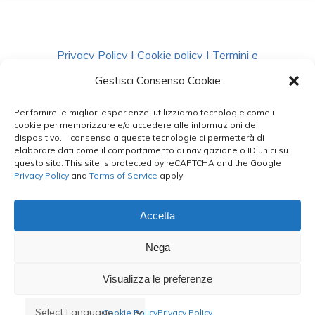
Privacy Policy
|
Cookie policy
|
Termini e
Condizioni
|
Richiedi Dati
Gestisci Consenso Cookie
Per fornire le migliori esperienze, utilizziamo tecnologie come i
facebook
instagram
whatsapp
phone
cookie per memorizzare e/o accedere alle informazioni del
dispositivo. Il consenso a queste tecnologie ci permetterà di
elaborare dati come il comportamento di navigazione o ID unici su
questo sito. This site is protected by reCAPTCHA and the Google
email
Privacy Policy
and
Terms of Service
apply.
Accetta
Le Bontà del Capo ©
Nega
Styled by
salvorubino.it
Visualizza le preferenze
Cookie Policy
Privacy Policy