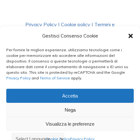
Privacy Policy
|
Cookie policy
|
Termini e
Condizioni
|
Richiedi Dati
Gestisci Consenso Cookie
Per fornire le migliori esperienze, utilizziamo tecnologie come i
facebook
instagram
whatsapp
phone
cookie per memorizzare e/o accedere alle informazioni del
dispositivo. Il consenso a queste tecnologie ci permetterà di
elaborare dati come il comportamento di navigazione o ID unici su
questo sito. This site is protected by reCAPTCHA and the Google
email
Privacy Policy
and
Terms of Service
apply.
Accetta
Le Bontà del Capo ©
Nega
Styled by
salvorubino.it
Visualizza le preferenze
Cookie Policy
Privacy Policy