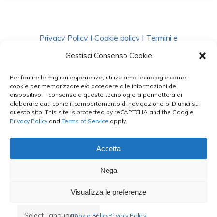
Privacy Policy
|
Cookie policy
|
Termini e
Condizioni
|
Richiedi Dati
Gestisci Consenso Cookie
Per fornire le migliori esperienze, utilizziamo tecnologie come i
facebook
instagram
whatsapp
phone
cookie per memorizzare e/o accedere alle informazioni del
dispositivo. Il consenso a queste tecnologie ci permetterà di
elaborare dati come il comportamento di navigazione o ID unici su
questo sito. This site is protected by reCAPTCHA and the Google
email
Privacy Policy
and
Terms of Service
apply.
Accetta
Le Bontà del Capo ©
Nega
Styled by
salvorubino.it
Visualizza le preferenze
Cookie Policy
Privacy Policy