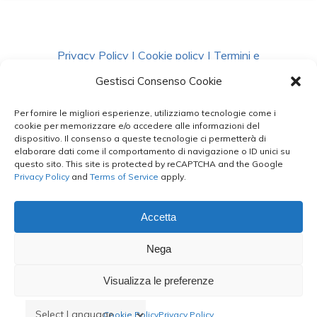
Privacy Policy
|
Cookie policy
|
Termini e
Condizioni
|
Richiedi Dati
Gestisci Consenso Cookie
Per fornire le migliori esperienze, utilizziamo tecnologie come i
facebook
instagram
whatsapp
phone
cookie per memorizzare e/o accedere alle informazioni del
dispositivo. Il consenso a queste tecnologie ci permetterà di
elaborare dati come il comportamento di navigazione o ID unici su
questo sito. This site is protected by reCAPTCHA and the Google
email
Privacy Policy
and
Terms of Service
apply.
Accetta
Le Bontà del Capo ©
Nega
Styled by
salvorubino.it
Visualizza le preferenze
Cookie Policy
Privacy Policy