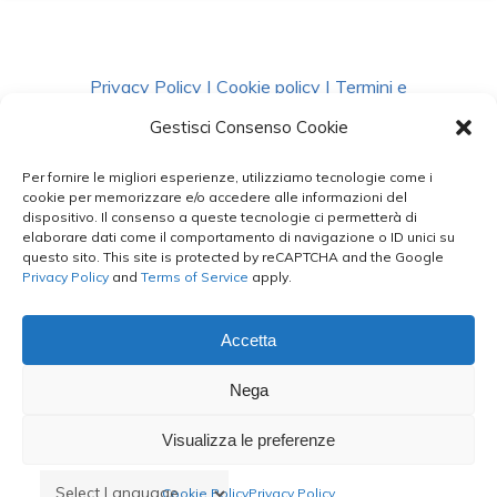
Privacy Policy
|
Cookie policy
|
Termini e
Condizioni
|
Richiedi Dati
Gestisci Consenso Cookie
Per fornire le migliori esperienze, utilizziamo tecnologie come i
facebook
instagram
whatsapp
phone
cookie per memorizzare e/o accedere alle informazioni del
dispositivo. Il consenso a queste tecnologie ci permetterà di
elaborare dati come il comportamento di navigazione o ID unici su
questo sito. This site is protected by reCAPTCHA and the Google
email
Privacy Policy
and
Terms of Service
apply.
Accetta
Le Bontà del Capo ©
Nega
Styled by
salvorubino.it
Visualizza le preferenze
Cookie Policy
Privacy Policy