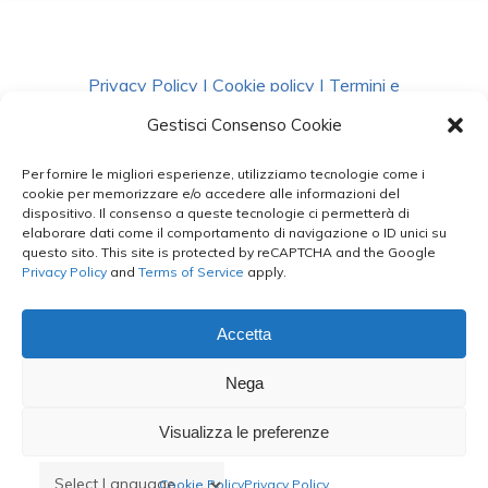
Privacy Policy
|
Cookie policy
|
Termini e
Condizioni
|
Richiedi Dati
Gestisci Consenso Cookie
Per fornire le migliori esperienze, utilizziamo tecnologie come i
facebook
instagram
whatsapp
phone
cookie per memorizzare e/o accedere alle informazioni del
dispositivo. Il consenso a queste tecnologie ci permetterà di
elaborare dati come il comportamento di navigazione o ID unici su
questo sito. This site is protected by reCAPTCHA and the Google
email
Privacy Policy
and
Terms of Service
apply.
Accetta
Le Bontà del Capo ©
Nega
Styled by
salvorubino.it
Visualizza le preferenze
Cookie Policy
Privacy Policy