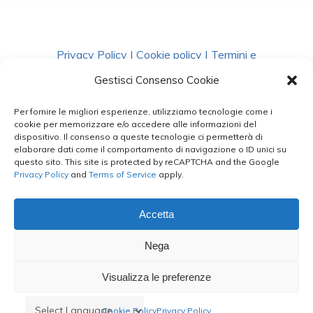
Privacy Policy
|
Cookie policy
|
Termini e
Condizioni
|
Richiedi Dati
Gestisci Consenso Cookie
Per fornire le migliori esperienze, utilizziamo tecnologie come i
facebook
instagram
whatsapp
phone
cookie per memorizzare e/o accedere alle informazioni del
dispositivo. Il consenso a queste tecnologie ci permetterà di
elaborare dati come il comportamento di navigazione o ID unici su
questo sito. This site is protected by reCAPTCHA and the Google
email
Privacy Policy
and
Terms of Service
apply.
Accetta
Le Bontà del Capo ©
Nega
Styled by
salvorubino.it
Visualizza le preferenze
Cookie Policy
Privacy Policy