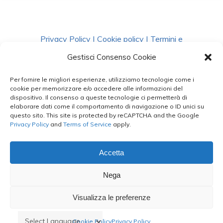
Privacy Policy
|
Cookie policy
|
Termini e
Condizioni
|
Richiedi Dati
Gestisci Consenso Cookie
Per fornire le migliori esperienze, utilizziamo tecnologie come i
facebook
instagram
whatsapp
phone
cookie per memorizzare e/o accedere alle informazioni del
dispositivo. Il consenso a queste tecnologie ci permetterà di
elaborare dati come il comportamento di navigazione o ID unici su
questo sito. This site is protected by reCAPTCHA and the Google
email
Privacy Policy
and
Terms of Service
apply.
Accetta
Le Bontà del Capo ©
Nega
Styled by
salvorubino.it
Visualizza le preferenze
Cookie Policy
Privacy Policy