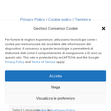
Privacy Policy
|
Cookie policy
|
Termini e
Condizioni
|
Richiedi Dati
Gestisci Consenso Cookie
Per fornire le migliori esperienze, utilizziamo tecnologie come i
facebook
instagram
whatsapp
phone
cookie per memorizzare e/o accedere alle informazioni del
dispositivo. Il consenso a queste tecnologie ci permetterà di
elaborare dati come il comportamento di navigazione o ID unici su
questo sito. This site is protected by reCAPTCHA and the Google
email
Privacy Policy
and
Terms of Service
apply.
Accetta
Le Bontà del Capo ©
Nega
Styled by
salvorubino.it
Visualizza le preferenze
Cookie Policy
Privacy Policy