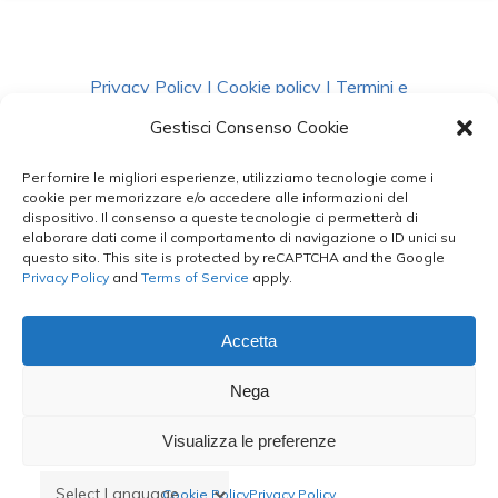
Privacy Policy
|
Cookie policy
|
Termini e
Condizioni
|
Richiedi Dati
Gestisci Consenso Cookie
Per fornire le migliori esperienze, utilizziamo tecnologie come i
facebook
instagram
whatsapp
phone
cookie per memorizzare e/o accedere alle informazioni del
dispositivo. Il consenso a queste tecnologie ci permetterà di
elaborare dati come il comportamento di navigazione o ID unici su
questo sito. This site is protected by reCAPTCHA and the Google
email
Privacy Policy
and
Terms of Service
apply.
Accetta
Le Bontà del Capo ©
Nega
Styled by
salvorubino.it
Visualizza le preferenze
Cookie Policy
Privacy Policy