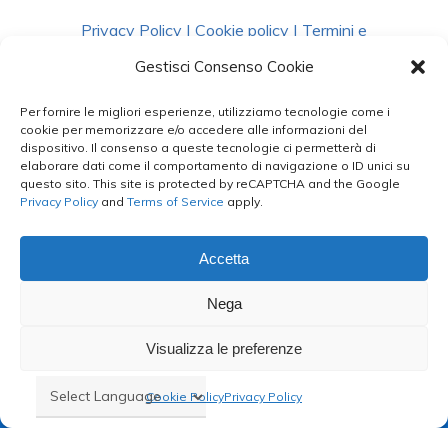
Privacy Policy
|
Cookie policy
|
Termini e
Condizioni
|
Richiedi Dati
Gestisci Consenso Cookie
Per fornire le migliori esperienze, utilizziamo tecnologie come i
facebook
instagram
whatsapp
phone
cookie per memorizzare e/o accedere alle informazioni del
dispositivo. Il consenso a queste tecnologie ci permetterà di
elaborare dati come il comportamento di navigazione o ID unici su
questo sito. This site is protected by reCAPTCHA and the Google
email
Privacy Policy
and
Terms of Service
apply.
Accetta
Le Bontà del Capo ©
Nega
Styled by
salvorubino.it
Visualizza le preferenze
Cookie Policy
Privacy Policy