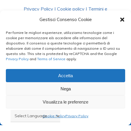
Privacy Policy
|
Cookie policy
|
Termini e
Condizioni
|
Richiedi Dati
Gestisci Consenso Cookie
Per fornire le migliori esperienze, utilizziamo tecnologie come i
facebook
instagram
whatsapp
phone
cookie per memorizzare e/o accedere alle informazioni del
dispositivo. Il consenso a queste tecnologie ci permetterà di
elaborare dati come il comportamento di navigazione o ID unici su
questo sito. This site is protected by reCAPTCHA and the Google
email
Privacy Policy
and
Terms of Service
apply.
Accetta
Le Bontà del Capo ©
Nega
Styled by
salvorubino.it
Visualizza le preferenze
Cookie Policy
Privacy Policy