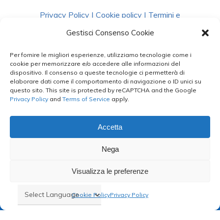
Privacy Policy
|
Cookie policy
|
Termini e
Condizioni
|
Richiedi Dati
Gestisci Consenso Cookie
Per fornire le migliori esperienze, utilizziamo tecnologie come i
facebook
instagram
whatsapp
phone
cookie per memorizzare e/o accedere alle informazioni del
dispositivo. Il consenso a queste tecnologie ci permetterà di
elaborare dati come il comportamento di navigazione o ID unici su
questo sito. This site is protected by reCAPTCHA and the Google
email
Privacy Policy
and
Terms of Service
apply.
Accetta
Le Bontà del Capo ©
Nega
Styled by
salvorubino.it
Visualizza le preferenze
Cookie Policy
Privacy Policy