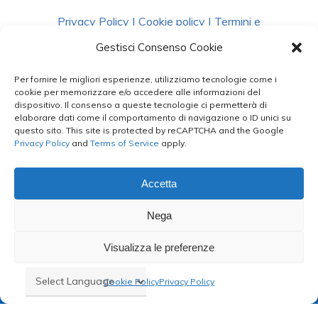
Privacy Policy
|
Cookie policy
|
Termini e
Condizioni
|
Richiedi Dati
Gestisci Consenso Cookie
Per fornire le migliori esperienze, utilizziamo tecnologie come i
facebook
instagram
whatsapp
phone
cookie per memorizzare e/o accedere alle informazioni del
dispositivo. Il consenso a queste tecnologie ci permetterà di
elaborare dati come il comportamento di navigazione o ID unici su
questo sito. This site is protected by reCAPTCHA and the Google
email
Privacy Policy
and
Terms of Service
apply.
Accetta
Le Bontà del Capo ©
Nega
Styled by
salvorubino.it
Visualizza le preferenze
Cookie Policy
Privacy Policy