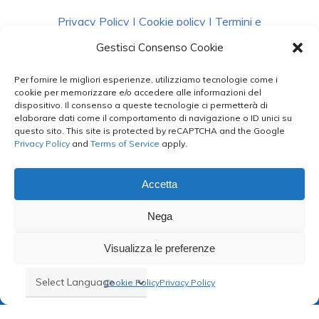
Privacy Policy
|
Cookie policy
|
Termini e
Condizioni
|
Richiedi Dati
Gestisci Consenso Cookie
Per fornire le migliori esperienze, utilizziamo tecnologie come i
facebook
instagram
whatsapp
phone
cookie per memorizzare e/o accedere alle informazioni del
dispositivo. Il consenso a queste tecnologie ci permetterà di
elaborare dati come il comportamento di navigazione o ID unici su
questo sito. This site is protected by reCAPTCHA and the Google
email
Privacy Policy
and
Terms of Service
apply.
Accetta
Le Bontà del Capo ©
Nega
Styled by
salvorubino.it
Visualizza le preferenze
Cookie Policy
Privacy Policy