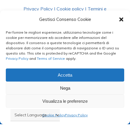
Privacy Policy
|
Cookie policy
|
Termini e
Condizioni
|
Richiedi Dati
Gestisci Consenso Cookie
Per fornire le migliori esperienze, utilizziamo tecnologie come i
facebook
instagram
whatsapp
phone
cookie per memorizzare e/o accedere alle informazioni del
dispositivo. Il consenso a queste tecnologie ci permetterà di
elaborare dati come il comportamento di navigazione o ID unici su
questo sito. This site is protected by reCAPTCHA and the Google
email
Privacy Policy
and
Terms of Service
apply.
Accetta
Le Bontà del Capo ©
Nega
Styled by
salvorubino.it
Visualizza le preferenze
Cookie Policy
Privacy Policy