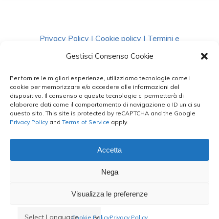
Privacy Policy
|
Cookie policy
|
Termini e
Condizioni
|
Richiedi Dati
Gestisci Consenso Cookie
Per fornire le migliori esperienze, utilizziamo tecnologie come i
facebook
instagram
whatsapp
phone
cookie per memorizzare e/o accedere alle informazioni del
dispositivo. Il consenso a queste tecnologie ci permetterà di
elaborare dati come il comportamento di navigazione o ID unici su
questo sito. This site is protected by reCAPTCHA and the Google
email
Privacy Policy
and
Terms of Service
apply.
Accetta
Le Bontà del Capo ©
Nega
Styled by
salvorubino.it
Visualizza le preferenze
Cookie Policy
Privacy Policy