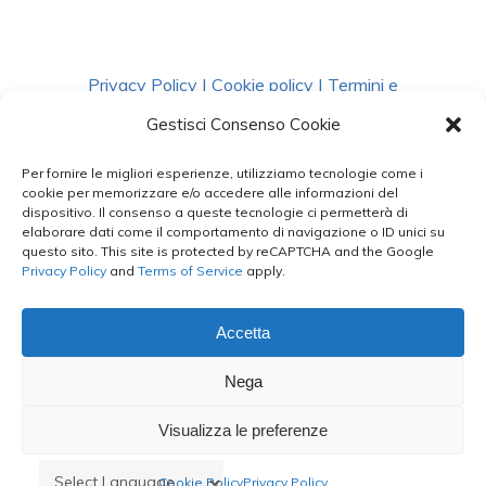
Privacy Policy
|
Cookie policy
|
Termini e
Condizioni
|
Richiedi Dati
Gestisci Consenso Cookie
Per fornire le migliori esperienze, utilizziamo tecnologie come i
facebook
instagram
whatsapp
phone
cookie per memorizzare e/o accedere alle informazioni del
dispositivo. Il consenso a queste tecnologie ci permetterà di
elaborare dati come il comportamento di navigazione o ID unici su
questo sito. This site is protected by reCAPTCHA and the Google
email
Privacy Policy
and
Terms of Service
apply.
Accetta
Le Bontà del Capo ©
Nega
Styled by
salvorubino.it
Visualizza le preferenze
Cookie Policy
Privacy Policy