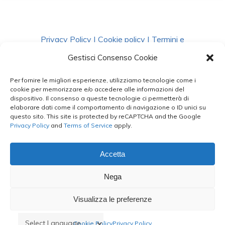
Privacy Policy
|
Cookie policy
|
Termini e
Condizioni
|
Richiedi Dati
Gestisci Consenso Cookie
Per fornire le migliori esperienze, utilizziamo tecnologie come i
facebook
instagram
whatsapp
phone
cookie per memorizzare e/o accedere alle informazioni del
dispositivo. Il consenso a queste tecnologie ci permetterà di
elaborare dati come il comportamento di navigazione o ID unici su
questo sito. This site is protected by reCAPTCHA and the Google
email
Privacy Policy
and
Terms of Service
apply.
Accetta
Le Bontà del Capo ©
Nega
Styled by
salvorubino.it
Visualizza le preferenze
Cookie Policy
Privacy Policy