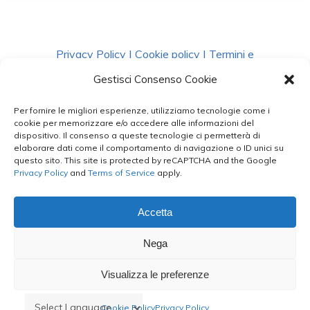
Privacy Policy
|
Cookie policy
|
Termini e
Condizioni
|
Richiedi Dati
Gestisci Consenso Cookie
Per fornire le migliori esperienze, utilizziamo tecnologie come i
facebook
instagram
whatsapp
phone
cookie per memorizzare e/o accedere alle informazioni del
dispositivo. Il consenso a queste tecnologie ci permetterà di
elaborare dati come il comportamento di navigazione o ID unici su
questo sito. This site is protected by reCAPTCHA and the Google
email
Privacy Policy
and
Terms of Service
apply.
Accetta
Le Bontà del Capo ©
Nega
Styled by
salvorubino.it
Visualizza le preferenze
Cookie Policy
Privacy Policy