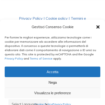
Privacy Policy
|
Cookie policy
|
Termini e
Condizioni
|
Richiedi Dati
Gestisci Consenso Cookie
Per fornire le migliori esperienze, utilizziamo tecnologie come i
facebook
instagram
whatsapp
phone
cookie per memorizzare e/o accedere alle informazioni del
dispositivo. Il consenso a queste tecnologie ci permetterà di
elaborare dati come il comportamento di navigazione o ID unici su
questo sito. This site is protected by reCAPTCHA and the Google
email
Privacy Policy
and
Terms of Service
apply.
Accetta
Le Bontà del Capo ©
Nega
Styled by
salvorubino.it
Visualizza le preferenze
Cookie Policy
Privacy Policy